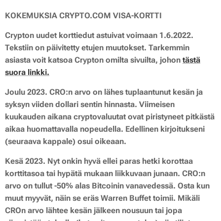
KOKEMUKSIA CRYPTO.COM VISA-KORTTI
Crypton uudet korttiedut astuivat voimaan 1.6.2022.
Tekstiin on päivitetty etujen muutokset. Tarkemmin
asiasta voit katsoa Crypton omilta sivuilta, johon
tästä
suora linkki.
Joulu 2023. CRO:n arvo on lähes tuplaantunut kesän ja
syksyn viiden dollari sentin hinnasta. Viimeisen
kuukauden aikana cryptovaluutat ovat piristyneet pitkästä
aikaa huomattavalla nopeudella. Edellinen kirjoitukseni
(seuraava kappale) osui oikeaan.
Kesä 2023. Nyt onkin hyvä ellei paras hetki korottaa
korttitasoa tai hypätä mukaan liikkuvaan junaan. CRO:n
arvo on tullut -50%
alas Bitcoinin vanavedessä. Osta kun
muut myyvät, näin se eräs Warren Buffet toimii. Mikäli
CROn arvo lähtee kesän jälkeen nousuun tai jopa