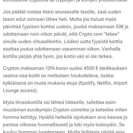
Jos päätät nostaa itsesi seuraavalle tasolle, saat uuden
tason edut voimaan lähes heti. Mutta jos haluat myös
päivittää fyysisen korttisi uuteen, joudut maksamaan 50€ ja
odottamaan noin viikon päivät, että Crypto com ”tekee”
sinulle uuden virtuaalikortin. Lisäksi uutta fyysistä korttia
saattaa joutua odottamaan useamman viikon. Vanhalla
kortilla pärjää yhtä hyvin, jos kortin väri ei ole tärkeä.
Crypton maksaman 10% koron vuoksi 4500 € steikkauksen
vaativa visa-kortti on melkoisen houkutteleva, lisäksi
kylkiäisenä on muita mukavia etuja (Spotify, Netflix, Airport
Lounge access).
Myös ilmaiskortilla voi lähteä liikkeelle, tallettaa esim
muutaman eurokympin Crypton coineiksi ja katselee miten
homma kehittyy. Hyvällä hetkellä sijoituksen arvo kasvaa jo
parissa viikossa huomattavasti ja toki myös toisinpäin. Se
kuuluu homman luonteeseen. Mutta holdaaja pärjää aina