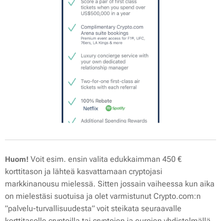
Voit esim. ensin valita edukkaimman 450 €
Huom!
korttitason ja lähteä kasvattamaan cryptojasi
markkinanousu mielessä. Sitten jossain vaiheessa kun aika
on mielestäsi suotuisa ja olet varmistunut Crypto.com:n
”palvelu-turvallisuudesta” voit steikata seuraavalle
korttitasolle cryptoilla tai cryptojen ja eurojen yhdistelmällä.