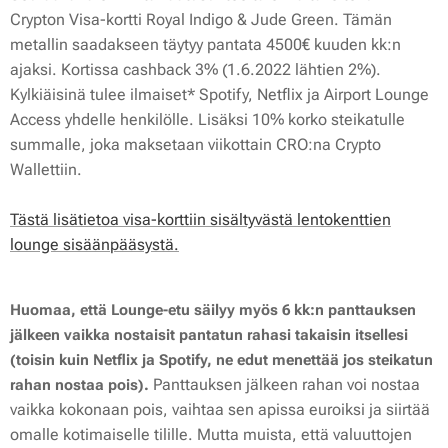
Crypton Visa-kortti Royal Indigo & Jude Green. Tämän
metallin saadakseen täytyy pantata 4500€ kuuden kk:n
ajaksi. Kortissa cashback 3% (1.6.2022 lähtien 2%).
Kylkiäisinä tulee ilmaiset* Spotify, Netflix ja Airport Lounge
Access yhdelle henkilölle. Lisäksi 10% korko steikatulle
summalle, joka maksetaan viikottain CRO:na Crypto
Wallettiin.
Tästä lisätietoa visa-korttiin sisältyvästä lentokenttien
lounge sisäänpääsystä.
Huomaa, että Lounge-etu säilyy myös 6 kk:n panttauksen
jälkeen vaikka nostaisit pantatun rahasi takaisin itsellesi
(toisin kuin Netflix ja Spotify, ne edut menettää jos steikatun
Panttauksen jälkeen rahan voi nostaa
rahan nostaa pois).
vaikka kokonaan pois, vaihtaa sen apissa euroiksi ja siirtää
omalle kotimaiselle tilille. Mutta muista, että valuuttojen