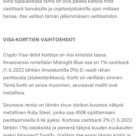
siinä tapauksessa tämä on oiva paikka katsoa mitä
cashback bonuksilla ja cryptosijoituksilla ajan mittaan
tienaa. Itse valitsin tämän jälkimmäisen vaihtoehdon.
VISA-KORTTIEN VAIHTOEHDOT
Crypto Visa-debit kortteja on viisi erilaista tasoa.
Ilmaisversio nimeltään Midnight Blue:ssa on 1% cashback
(1.6.2022 lähtien ilmaiskortilla 0%) Ei vaadi rahan
panttausta (stake/steikkaus). Kortti on väriltään sininen.
Tämä kortti on ainoa muovinen, seuraavat mallit ovat
metallisia.
Seuraava versio on tämän sivun otsikon kuvassa näkyvä
metallinen Ruby Steel, jonka saa 450€ sijoittamisen
panttaamisella 6 kk ajaksi. Kortissa cashback 2% (1.6.2022
lähtien 1%) ostoksista ja pienenä täkynä kuuden kuukauden
ajaksi ilmainen* Spotify. (Valitsin itse ensin tämän kortin ja