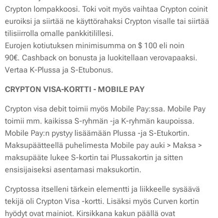
Crypton lompakkoosi. Toki voit myös vaihtaa Crypton coinit
euroiksi ja siirtää ne käyttörahaksi Crypton visalle tai siirtää
tilisiirrolla omalle pankkitilillesi.
Eurojen kotiutuksen minimisumma on $ 100 eli noin
90€. Cashback on bonusta ja luokitellaan verovapaaksi.
Vertaa K-Plussa ja S-Etubonus.
CRYPTON VISA-KORTTI - MOBILE PAY
Crypton visa debit toimii myös Mobile Pay:ssa. Mobile Pay
toimii mm. kaikissa S-ryhmän -ja K-ryhmän kaupoissa.
Mobile Pay:n pystyy lisäämään Plussa -ja S-Etukortin.
Maksupäätteellä puhelimesta Mobile pay auki > Maksa >
maksupääte lukee S-kortin tai Plussakortin ja sitten
ensisijaiseksi asentamasi maksukortin.
Cryptossa itselleni tärkein elementti ja liikkeelle sysäävä
tekijä oli Crypton Visa -kortti. Lisäksi myös Curven kortin
hyödyt ovat mainiot. Kirsikkana kakun päällä ovat