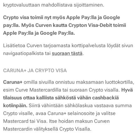
kryptovaluuttaan mahdollistava sijoittaminen.
Crypto visa toimii nyt myös Apple Pay:lla ja Google
pay:lla. Myös
Curven kautta Crypton Visa-Debit toimii
Apple Pay:lla ja Google Pay:lla.
Lisätietoa Curven tarjoamasta korttipalvelusta löydät sivun
navigaatiopalkista tai
suoraan tästä
.
CARUNA+ JA CRYPTO VISA
Caruna+
omilla sivuilla onnistuu maksamaan luottokortilla,
esim Curve Mastercardilla tai suoraan Crypto visalla.
Hyvä
tilaisuus ottaa kalliista sähköstä vähän cashbackiä
kotiinpäin.
Siirrä vähintään sähkölaskua vastaava summa
Crypto visalle, avaa Caruna+ selainosoite ja valitse
Mastercard tai Visa. Itse hoidan maksun Curven
Mastercardin välityksellä Crypto Visalla.