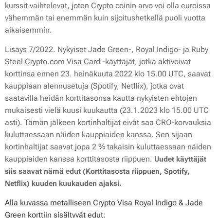
kurssit vaihtelevat, joten Crypto coinin arvo voi olla euroissa
vähemmän tai enemmän kuin sijoitushetkellä puoli vuotta
aikaisemmin.
Lisäys 7/2022. Nykyiset Jade Green-, Royal Indigo- ja Ruby
Steel Crypto.com Visa Card -käyttäjät, jotka aktivoivat
korttinsa ennen 23. heinäkuuta 2022 klo 15.00 UTC, saavat
kauppiaan alennusetuja (Spotify, Netflix), jotka ovat
saatavilla heidän korttitasonsa kautta nykyisten ehtojen
mukaisesti vielä kuusi kuukautta (23.1.2023 klo 15.00 UTC
asti). Tämän jälkeen kortinhaltijat eivät saa CRO-korvauksia
kuluttaessaan näiden kauppiaiden kanssa. Sen sijaan
kortinhaltijat saavat jopa 2 % takaisin kuluttaessaan näiden
kauppiaiden kanssa korttitasosta riippuen.
Uudet käyttäjät
siis saavat nämä edut (Korttitasosta riippuen, Spotify,
Netflix) kuuden kuukauden ajaksi.
Alla kuvassa metalliseen Crypto Visa Royal Indigo & Jade
Green korttiin sisältyvät edut: