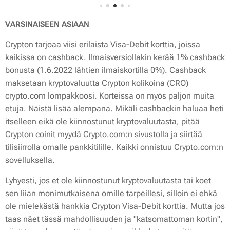
VARSINAISEEN ASIAAN
Crypton tarjoaa viisi erilaista Visa-Debit korttia, joissa
kaikissa on cashback. Ilmaisversiollakin kerää 1% cashback
bonusta (1.6.2022 lähtien ilmaiskortilla 0%). Cashback
maksetaan kryptovaluutta Crypton kolikoina (CRO)
crypto.com lompakkoosi. Korteissa on myös paljon muita
etuja. Näistä lisää alempana. Mikäli cashbackin haluaa heti
itselleen eikä ole kiinnostunut kryptovaluutasta, pitää
Crypton coinit myydä Crypto.com:n sivustolla ja siirtää
tilisiirrolla omalle pankkitilille. Kaikki onnistuu Crypto.com:n
sovelluksella.
Lyhyesti, jos et ole kiinnostunut kryptovaluutasta tai koet
sen liian monimutkaisena omille tarpeillesi, silloin ei ehkä
ole mielekästä hankkia Crypton Visa-Debit korttia. Mutta jos
taas näet tässä mahdollisuuden ja "katsomattoman kortin",