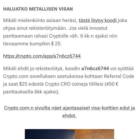
HALUATKO METALLISEN VISAN
Mikäli mielenkiinto asiaan heräsi,
tästä löytyy koodi
joka
ohjaa sinut rekisteröitymään. Jos vielä innostut
panttaamaan rahasi Cryptolle väh. 6 kk:n ajaksi niin
tienaamme kumpikin $ 25.
https://crypto.com/app/a7n6cz6744
Mikäli ehdit jo rekisteröityä, koodin
a7n6cz6744
voi syöttää
Crypto.com sovelluksen asetuksissa kohtaan
Referral Cod
e
ja saat $25 edestä Crypto CRO coineja tilillesi (450 €
panttauksella 6kk ajaksi).
Crypto com:n sivuilta näet ajantasaiset visa-korttien edut ja
ehdot.