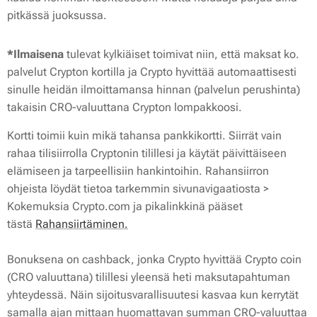
pitkässä juoksussa.
*Ilmaisena
tulevat kylkiäiset toimivat niin, että maksat ko.
palvelut Crypton kortilla ja Crypto hyvittää automaattisesti
sinulle heidän ilmoittamansa hinnan (palvelun perushinta)
takaisin CRO-valuuttana Crypton lompakkoosi.
Kortti toimii kuin mikä tahansa pankkikortti. Siirrät vain
rahaa tilisiirrolla Cryptonin tilillesi ja käytät päivittäiseen
elämiseen ja tarpeellisiin hankintoihin. Rahansiirron
ohjeista löydät tietoa tarkemmin sivunavigaatiosta >
Kokemuksia Crypto.com ja pikalinkkinä pääset
tästä
Rahansiirtäminen.
Bonuksena on cashback, jonka Crypto hyvittää Crypto coin
(CRO valuuttana) tilillesi yleensä heti maksutapahtuman
yhteydessä. Näin sijoitusvarallisuutesi kasvaa kun kerrytät
samalla ajan mittaan huomattavan summan CRO-valuuttaa